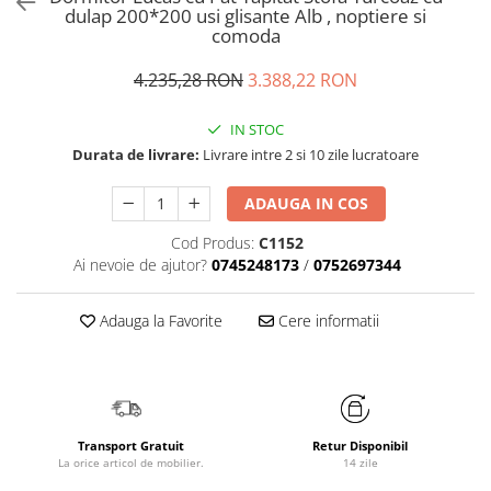
dulap 200*200 usi glisante Alb , noptiere si
comoda
4.235,28 RON
3.388,22 RON
IN STOC
Durata de livrare:
Livrare intre 2 si 10 zile lucratoare
ADAUGA IN COS
Cod Produs:
C1152
Ai nevoie de ajutor?
0745248173
/
0752697344
Adauga la Favorite
Cere informatii
Transport Gratuit
Retur Disponibil
La orice articol de mobilier.
14 zile