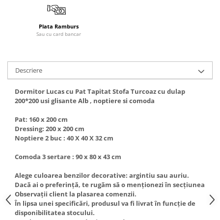
Plata Ramburs
Sau cu card bancar
Descriere
Dormitor Lucas cu Pat Tapitat Stofa Turcoaz cu dulap
200*200 usi glisante Alb , noptiere si comoda
Pat: 160 x 200 cm
Dressing: 200 x 200 cm
Noptiere 2 buc : 40 X 40 X 32 cm
Comoda 3 sertare : 90 x 80 x 43 cm
Alege culoarea benzilor decorative: argintiu sau auriu.
Dacă ai o preferință, te rugăm să o menționezi în secțiunea
Observații client la plasarea comenzii.
În lipsa unei specificări, produsul va fi livrat în funcție de
disponibilitatea stocului.