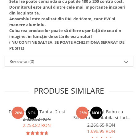
Setul se poate comanda si cu pat de 180 x 200 contra cost.
Dormitorul este unul dintre cele mai importante incaperi
din locuinta ta.
Ansamblul este realizat din PAL de 16mm, cant PVC si
manere aluminiu.
Culoarea produselor poate să difere ușor față de cea din
imagine, în funcție de setările ecranului !
( NU CONTINE SALTEA, SE POATE ACHIZITIONA SEPARAT DE
PE SITE)
Review-uri
(0)
PRODUSE SIMILARE
Dormitor Vista Tapitat 2 usi
Pat Tapitat L Bubu cu
-20%
NOU
-25%
NOU
Somiera Rabatabila si Lada
2.823,52 RON
de depozitare
2.266,65 RON
2.258,82 RON
1.699,99 RON