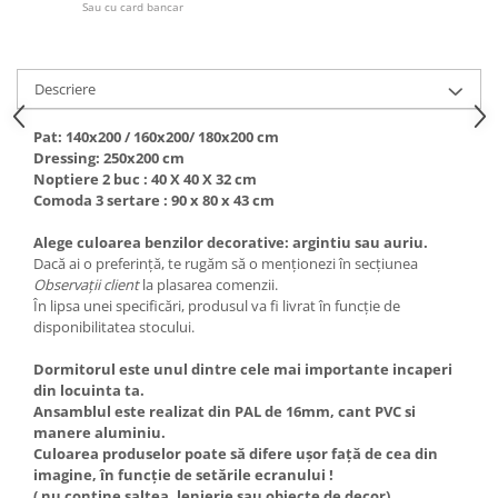
Sau cu card bancar
Descriere
Pat: 140x200 / 160x200/ 180x200 cm
Dressing: 250x200 cm
Noptiere 2 buc : 40 X 40 X 32 cm
Comoda 3 sertare : 90 x 80 x 43 cm
Alege culoarea benzilor decorative: argintiu sau auriu.
Dacă ai o preferință, te rugăm să o menționezi în secțiunea
Observații client
la plasarea comenzii.
În lipsa unei specificări, produsul va fi livrat în funcție de
disponibilitatea stocului.
Dormitorul este unul dintre cele mai importante incaperi
din locuinta ta.
Ansamblul este realizat din PAL de 16mm, cant PVC si
manere aluminiu.
Culoarea produselor poate să difere ușor față de cea din
imagine, în funcție de setările ecranului !
( nu contine saltea, lenjerie sau obiecte de decor)