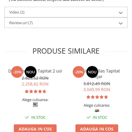
Video
(2)
Review-uri
(7)
PRODUSE SIMILARE
Dormitor Vista Tapitat 2 usi
Dormitor Dallas Tapitat
-20%
NOU
-20%
NOU
Stejar
2.823,52 RON
3.812,49 RON
2.258,82 RON
3.049,99 RON
Alege culoarea:
Alege culoarea:
IN STOC
IN STOC
ADAUGA IN COS
ADAUGA IN COS