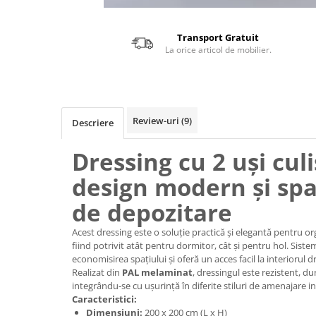
Transport Gratuit
La orice articol de mobilier.
Review-uri
(9)
Descriere
Dressing cu 2 uși cul
design modern și spa
de depozitare
Acest dressing este o soluție practică și elegantă pentru org
fiind potrivit atât pentru dormitor, cât și pentru hol. Sist
economisirea spațiului și oferă un acces facil la interiorul d
Realizat din
PAL melaminat
, dressingul este rezistent, dur
integrându-se cu ușurință în diferite stiluri de amenajare in
Caracteristici:
Dimensiuni:
200 x 200 cm (L x H)