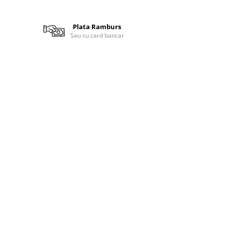
Plata Ramburs
Sau cu card bancar