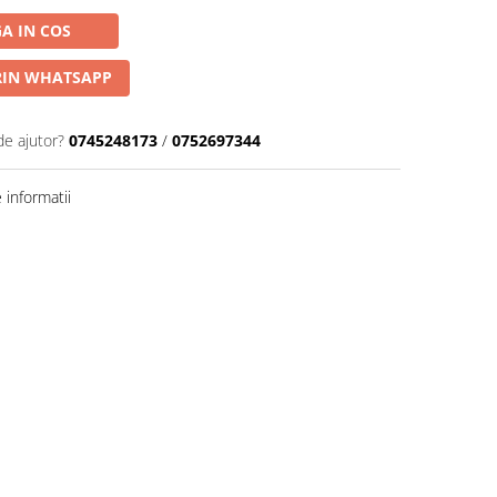
A IN COS
IN WHATSAPP
de ajutor?
0745248173
/
0752697344
informatii