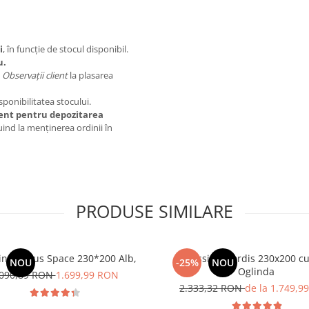
i
, în funcție de stocul disponibil.
u.
a
Observații client
la plasarea
isponibilitatea stocului.
ient pentru depozitarea
uind la menținerea ordinii în
PRODUSE SIMILARE
ing Venus Space 230*200 Alb,
Dressing Nordis 230x200 cu
NOU
-25%
NOU
Oglinda
.090,89 RON
1.699,99 RON
2.333,32 RON
de la 1.749,9