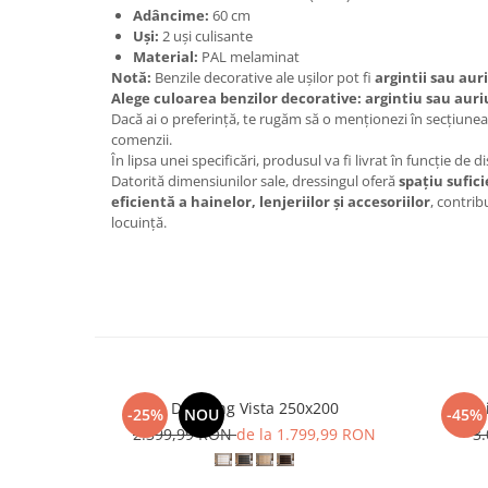
Adâncime:
60 cm
Uși:
2 uși culisante
Material:
PAL melaminat
Notă:
Benzile decorative ale ușilor pot fi
argintii sau auri
Alege culoarea benzilor decorative: argintiu sau auri
Dacă ai o preferință, te rugăm să o menționezi în secțiune
comenzii.
În lipsa unei specificări, produsul va fi livrat în funcție de d
Datorită dimensiunilor sale, dressingul oferă
spațiu sufic
eficientă a hainelor, lenjeriilor și accesoriilor
, contrib
locuință.
Dressing Vista 250x200
Dress
-25%
NOU
-45%
2.399,99 RON
de la 1.799,99 RON
3