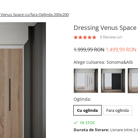
 Venus Space cu/fara Oglinda 200x200
Dressing Venus Space 
9 Review-uri
1.999,99 RON
1.499,99 RON
Alege culoarea
: Sonoma&Alb
Oglinda
:
Cu oglinda
Fara oglinda
IN STOC
Durata de livrare:
Livrare intre 2 s