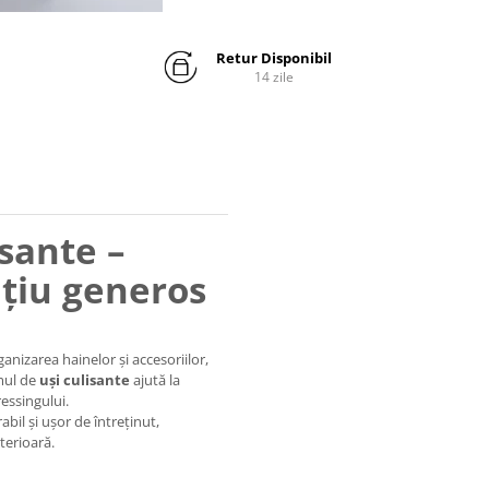
Retur Disponibil
14 zile
isante –
țiu generos
anizarea hainelor și accesoriilor,
emul de
uși culisante
ajută la
ressingului.
abil și ușor de întreținut,
terioară.