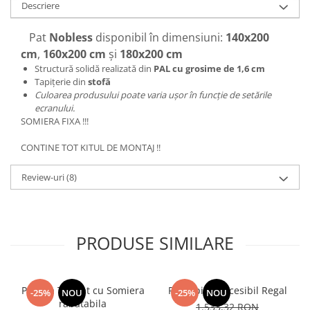
Descriere
Pat
Nobless
disponibil în dimensiuni:
140x200
cm
,
160x200 cm
și
180x200 cm
Structură solidă realizată din
PAL cu grosime de 1,6 cm
Tapițerie din
stofă
Culoarea produsului poate varia ușor în funcție de setările
ecranului.
SOMIERA FIXA !!!
CONTINE TOT KITUL DE MONTAJ !!
Review-uri
(8)
PRODUSE SIMILARE
Pat Eva Tapitat cu Somiera
Pat tapitat accesibil Regal
-25%
NOU
-25%
NOU
rabatabila
1.533,32 RON