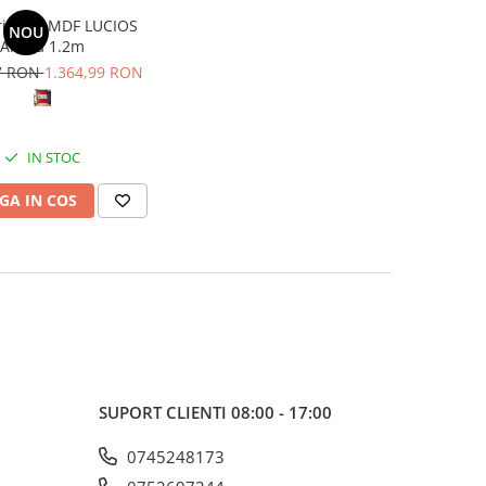
rie din MDF LUCIOS
NOU
Andra 1.2m
87 RON
1.364,99 RON
IN STOC
GA IN COS
SUPORT CLIENTI
08:00 - 17:00
0745248173