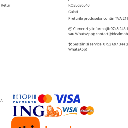
e Retur
RO35636540
Galati
Preturile produselor contin TVA 21
📦 Comenzi și informații: 0745 248 
sau WhatsApp); contact@idealmobi
🛠️ Sesizări și service: 0752 697 344 
WhatsApp)
VA