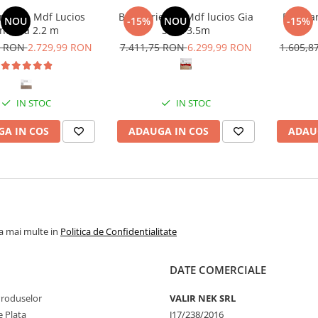
 din Mdf Lucios
Bucatarie din Mdf lucios Gia
Bucata
NOU
-15%
NOU
-15%
ntonia 2.2 m
3.2 x 3.5m
5 RON
2.729,99 RON
7.411,75 RON
6.299,99 RON
1.605,
IN STOC
IN STOC
A IN COS
ADAUGA IN COS
ADAU
la mai multe in
Politica de Confidentialitate
DATE COMERCIALE
Produselor
VALIR NEK SRL
 Plata
J17/238/2016