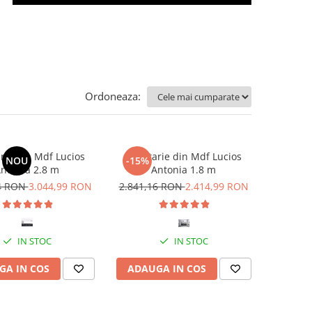
Ordoneaza:
rie din Mdf Lucios
Bucatarie din Mdf Lucios
NOU
-15%
ntonia 2.8 m
Antonia 1.8 m
34 RON
3.044,99 RON
2.841,16 RON
2.414,99 RON
IN STOC
IN STOC
GA IN COS
ADAUGA IN COS