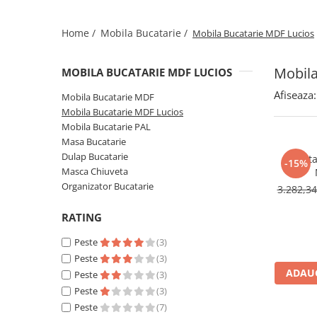
Home /
Mobila Bucatarie /
Mobila Bucatarie MDF Lucios
Mobila
MOBILA BUCATARIE MDF LUCIOS
Afiseaza:
Mobila Bucatarie MDF
Mobila Bucatarie MDF Lucios
Mobila Bucatarie PAL
Masa Bucatarie
Dulap Bucatarie
Bucata
-15%
Masca Chiuveta
Organizator Bucatarie
3.282,3
RATING
Peste
(3)
Peste
(3)
ADAUG
Peste
(3)
Peste
(3)
Peste
(7)