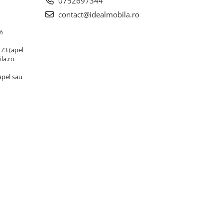
0752697344
contact@idealmobila.ro
%
173 (apel
la.ro
(apel sau