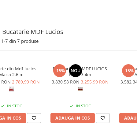
 Bucatarie MDF Lucios
1-
7
din
7
produse
rie din Mdf lucios
Bucatarie din MDF LUCIOS
Bucata
-15%
NOU
-15%
Maria 2.6 m
Lucia 3.4m
A
4 RON
2.789,99 RON
3.830,58 RON
3.255,99 RON
3.582,
IN STOC
IN STOC
A IN COS
ADAUGA IN COS
ADAU