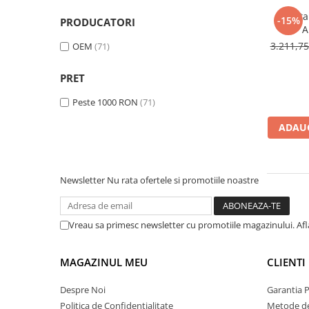
Bucatarie
-15%
PRODUCATORI
A
3.211,7
OEM
(71)
PRET
Peste 1000 RON
(71)
ADAUG
Newsletter
Nu rata ofertele si promotiile noastre
Vreau sa primesc newsletter cu promotiile magazinului. Af
MAGAZINUL MEU
CLIENTI
Despre Noi
Garantia 
Politica de Confidentialitate
Metode de