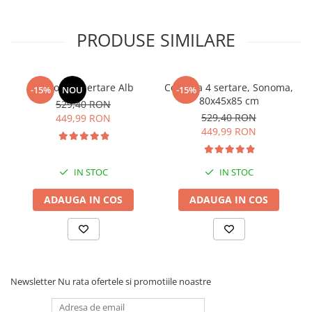
PRODUSE SIMILARE
Comoda 4 sertare Alb
Comoda 4 sertare, Sonoma,
-15%
NOU
-15%
80x45x85 cm
529,40 RON
529,40 RON
449,99 RON
449,99 RON
IN STOC
IN STOC
ADAUGA IN COS
ADAUGA IN COS
Newsletter
Nu rata ofertele si promotiile noastre