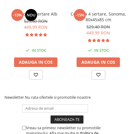
Comoda 4 sertare Alb
Comoda 4 sertare, Sonoma,
-15%
NOU
-15%
80x45x85 cm
529,40 RON
529,40 RON
449,99 RON
449,99 RON
IN STOC
IN STOC
ADAUGA IN COS
ADAUGA IN COS
Newsletter
Nu rata ofertele si promotiile noastre
Vreau sa primesc newsletter cu promotiile
magazinului. Afla mai multe in
Politica de