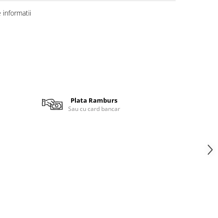
informatii
Plata Ramburs
Sau cu card bancar