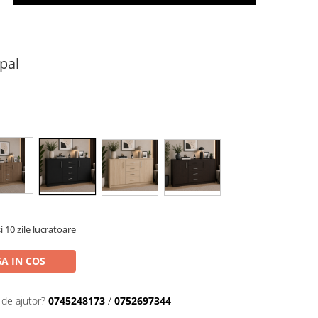
pal
i 10 zile lucratoare
A IN COS
 de ajutor?
0745248173
/
0752697344