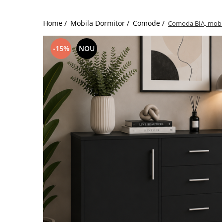
Home /
Mobila Dormitor /
Comode /
Comoda BIA, mobil
-15%
NOU