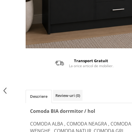
Transport Gratuit
La orice articol de mobilier.
Review-uri
(0)
Descriere
Comoda BIA dorrmitor / hol
COMODA ALBA , COMODA NEAGRA , COMODA
WENGHE , COMODA NATUR ,COMODA GRI