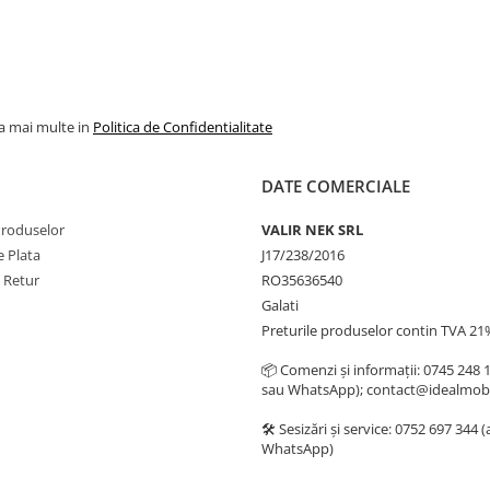
la mai multe in
Politica de Confidentialitate
DATE COMERCIALE
Produselor
VALIR NEK SRL
 Plata
J17/238/2016
e Retur
RO35636540
Galati
Preturile produselor contin TVA 21
📦 Comenzi și informații: 0745 248 
sau WhatsApp); contact@idealmobi
🛠️ Sesizări și service: 0752 697 344 
WhatsApp)