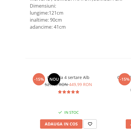
Dimensiuni:
lungime:121cm
inaltime: 90cm
adancime: 41cm
Comoda 4 sertare Alb
Comoda
-15%
NOU
-15%
529,40 RON
449,99 RON
IN STOC
ADAUGA IN COS