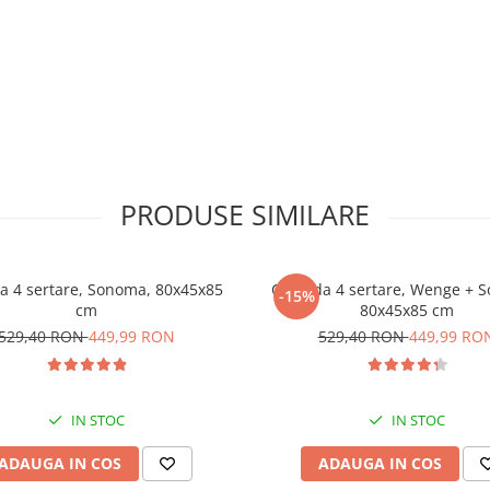
PRODUSE SIMILARE
 4 sertare, Sonoma, 80x45x85
Comoda 4 sertare, Wenge + 
-15%
cm
80x45x85 cm
529,40 RON
449,99 RON
529,40 RON
449,99 RO
IN STOC
IN STOC
ADAUGA IN COS
ADAUGA IN COS