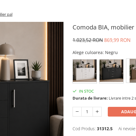
ier pal
Comoda BIA, mobilier 
1.023,52 RON
869,99 RON
Alege culoarea
: Negru
IN STOC
Durata de livrare:
Livrare intre 2 s
ADAUG
Cod Produs:
31312.5
Ai nevoie