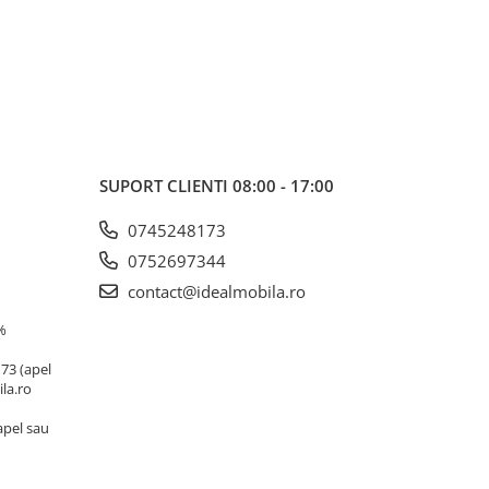
SUPORT CLIENTI
08:00 - 17:00
0745248173
0752697344
contact@idealmobila.ro
%
173 (apel
la.ro
(apel sau