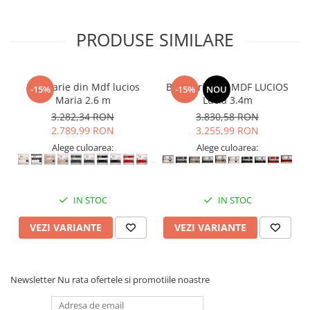
PRODUSE SIMILARE
Bucatarie din Mdf lucios
Bucatarie din MDF LUCIOS
-15%
-15%
NOU
Maria 2.6 m
Lucia 3.4m
3.282,34 RON
3.830,58 RON
2.789,99 RON
3.255,99 RON
Alege culoarea:
Alege culoarea:
IN STOC
IN STOC
VEZI VARIANTE
VEZI VARIANTE
Newsletter
Nu rata ofertele si promotiile noastre