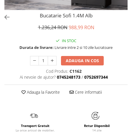
Bucatarie Sofi 1.4M Alb
1.236,24 RON
988,99 RON
IN STOC
Durata de livrare:
Livrare intre 2 si 10 zile lucratoare
ADAUGA IN COS
Cod Produs:
C1162
Ai nevoie de ajutor?
0745248173
/
0752697344
Adauga la Favorite
Cere informatii
Transport Gratuit
Retur Disponibil
La orice articol de mobilier.
14 zile