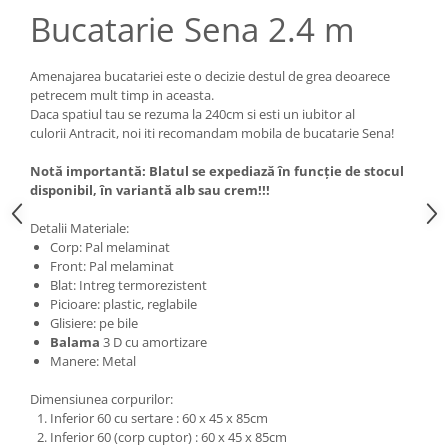
Bucatarie Sena 2.4 m
Amenajarea bucatariei este o decizie destul de grea deoarece
petrecem mult timp in aceasta.
Daca spatiul tau se rezuma la 240cm si esti un iubitor al
culorii Antracit, noi iti recomandam mobila de bucatarie Sena!
Notă importantă: Blatul se expediază în funcție de stocul
disponibil, în variantă alb sau crem!!!
Detalii Materiale:
Corp: Pal melaminat
Front: Pal melaminat
Blat: Intreg termorezistent
Picioare: plastic, reglabile
Glisiere: pe bile
Balama
3 D cu amortizare
Manere: Metal
Dimensiunea corpurilor:
Inferior 60 cu sertare : 60 x 45 x 85cm
Inferior 60 (corp cuptor) : 60 x 45 x 85cm