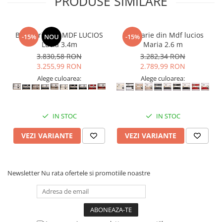
PRODUSE SIMILARE
Bucatarie din MDF LUCIOS
Bucatarie din Mdf lucios
-15%
NOU
-15%
Lucia 3.4m
Maria 2.6 m
3.830,58 RON
3.282,34 RON
3.255,99 RON
2.789,99 RON
Alege culoarea:
Alege culoarea:
IN STOC
IN STOC
VEZI VARIANTE
VEZI VARIANTE
Newsletter
Nu rata ofertele si promotiile noastre