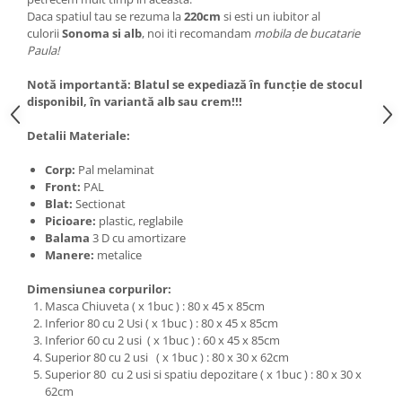
Daca spatiul tau se rezuma la
220cm
si esti un iubitor al
culorii
Sonoma si alb
, noi iti recomandam
mobila de bucatarie
Paula!
Notă importantă: Blatul se expediază în funcție de stocul
disponibil, în variantă alb sau crem!!!
Detalii Materiale:
Corp:
Pal melaminat
Front:
PAL
Blat:
Sectionat
Picioare:
plastic, reglabile
Balama
3 D cu amortizare
Manere:
metalice
Dimensiunea corpurilor:
Masca Chiuveta ( x 1buc ) : 80 x 45 x 85cm
Inferior 80 cu 2 Usi ( x 1buc ) : 80 x 45 x 85cm
Inferior 60 cu 2 usi ( x 1buc ) : 60 x 45 x 85cm
Superior 80 cu 2 usi ( x 1buc ) : 80 x 30 x 62cm
Superior 80 cu 2 usi si spatiu depozitare ( x 1buc ) : 80 x 30 x
62cm