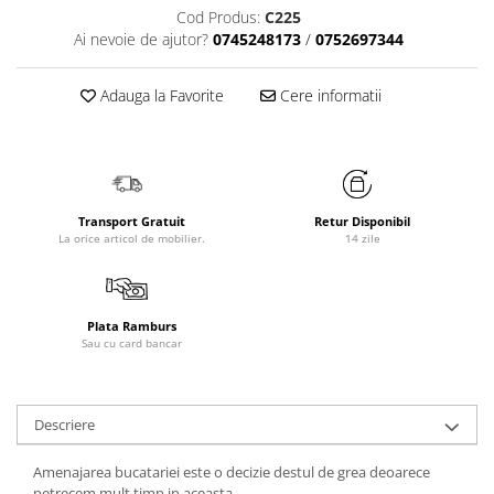
Cod Produs:
C225
Ai nevoie de ajutor?
0745248173
/
0752697344
Adauga la Favorite
Cere informatii
Transport Gratuit
Retur Disponibil
La orice articol de mobilier.
14 zile
Plata Ramburs
Sau cu card bancar
Descriere
Amenajarea bucatariei este o decizie destul de grea deoarece
petrecem mult timp in aceasta.