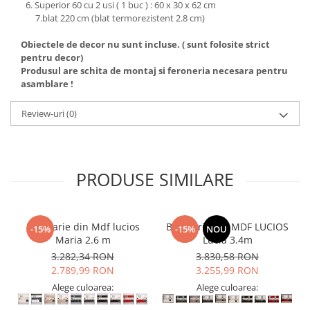
Superior 60 cu 2 usi ( 1 buc ) : 60 x 30 x 62 cm
7.blat 220 cm (blat termorezistent 2.8 cm)
Obiectele de decor nu sunt incluse. ( sunt folosite strict
pentru decor)
Produsul are schita de montaj si feroneria necesara pentru
asamblare !
Review-uri
(0)
PRODUSE SIMILARE
Bucatarie din Mdf lucios
Bucatarie din MDF LUCIOS
-15%
-15%
NOU
Maria 2.6 m
Lucia 3.4m
3.282,34 RON
3.830,58 RON
2.789,99 RON
3.255,99 RON
Alege culoarea:
Alege culoarea: