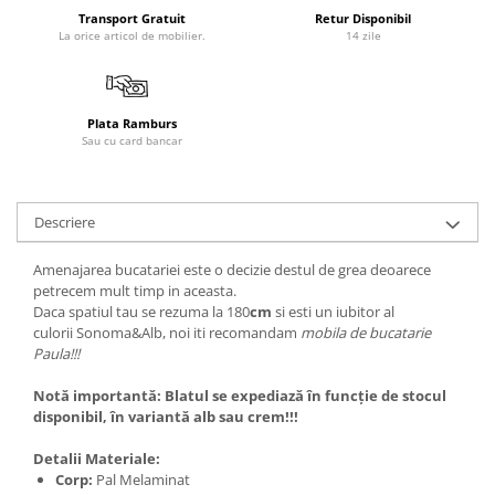
Transport Gratuit
Retur Disponibil
La orice articol de mobilier.
14 zile
Plata Ramburs
Sau cu card bancar
Descriere
Amenajarea bucatariei este o decizie destul de grea deoarece
petrecem mult timp in aceasta.
Daca spatiul tau se rezuma la 180
cm
si esti un iubitor al
culorii Sonoma&Alb, noi iti recomandam
mobila de bucatarie
Paula!!!
Notă importantă: Blatul se expediază în funcție de stocul
disponibil, în variantă alb sau crem!!!
Detalii Materiale:
Corp:
Pal Melaminat