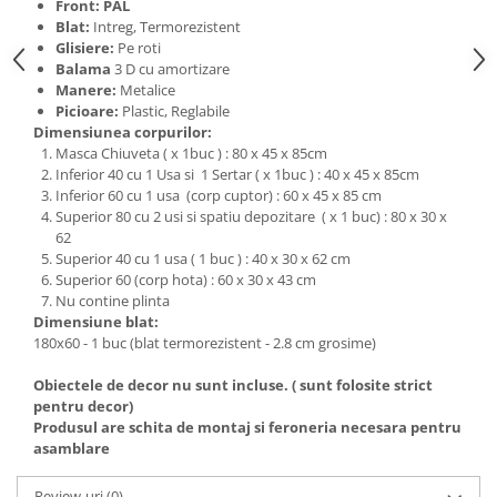
Front: PAL
Blat:
Intreg, Termorezistent
Glisiere:
Pe roti
Balama
3 D cu amortizare
Manere:
Metalice
Picioare:
Plastic, Reglabile
Dimensiunea corpurilor:
Masca Chiuveta ( x 1buc ) : 80 x 45 x 85cm
Inferior 40 cu 1 Usa si 1 Sertar ( x 1buc ) : 40 x 45 x 85cm
Inferior 60 cu 1 usa (corp cuptor) : 60 x 45 x 85 cm
Superior 80 cu 2 usi si spatiu depozitare ( x 1 buc) : 80 x 30 x
62
Superior 40 cu 1 usa ( 1 buc ) : 40 x 30 x 62 cm
Superior 60 (corp hota) : 60 x 30 x 43 cm
Nu contine plinta
Dimensiune blat:
180x60 - 1 buc (blat termorezistent - 2.8 cm grosime)
Obiectele de decor nu sunt incluse. ( sunt folosite strict
pentru decor)
Produsul are schita de montaj si feroneria necesara pentru
asamblare
Review-uri
(0)