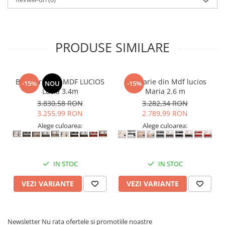
PRODUSE SIMILARE
Bucatarie din MDF LUCIOS
Bucatarie din Mdf lucios
-15%
NOU
-15%
Lucia 3.4m
Maria 2.6 m
3.830,58 RON
3.282,34 RON
3.255,99 RON
2.789,99 RON
Alege culoarea:
Alege culoarea:
IN STOC
IN STOC
VEZI VARIANTE
VEZI VARIANTE
Newsletter
Nu rata ofertele si promotiile noastre