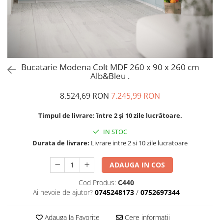
Bucatarie Modena Colt MDF 260 x 90 x 260 cm
Alb&Bleu .
8.524,69 RON
7.245,99 RON
Timpul de livrare: între 2 și 10 zile lucrătoare.
IN STOC
Durata de livrare:
Livrare intre 2 si 10 zile lucratoare
ADAUGA IN COS
Cod Produs:
C440
Ai nevoie de ajutor?
0745248173
/
0752697344
Adauga la Favorite
Cere informatii