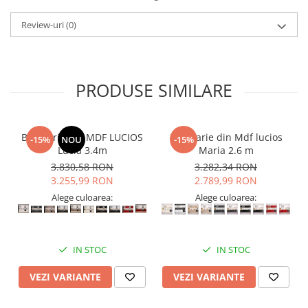
Review-uri
(0)
PRODUSE SIMILARE
Bucatarie din MDF LUCIOS
Bucatarie din Mdf lucios
-15%
NOU
-15%
Lucia 3.4m
Maria 2.6 m
3.830,58 RON
3.282,34 RON
3.255,99 RON
2.789,99 RON
Alege culoarea:
Alege culoarea:
IN STOC
IN STOC
VEZI VARIANTE
VEZI VARIANTE