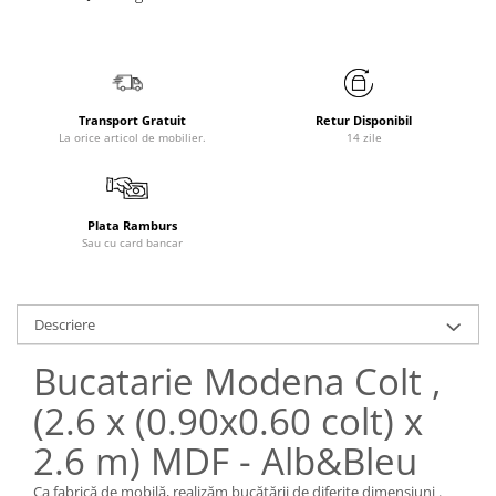
Transport Gratuit
Retur Disponibil
La orice articol de mobilier.
14 zile
Plata Ramburs
Sau cu card bancar
Descriere
Bucatarie Modena Colt ,
(2.6 x (0.90x0.60 colt) x
2.6 m) MDF - Alb&Bleu
Ca fabrică de mobilă, realizăm bucătării de diferite dimensiuni .