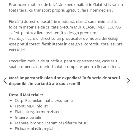
Producem mobilier de bucătărie personalizat in Galati si livram in
toata tara , cu transport propriu ,gratuit , fara intermediari .
Fie că îți dorești o bucătărie modernă, clasică sau minimalistă,
folosim materiale de calitate precum MDF CLASIC ,MDF LUCIOS
și PAL pentru a livra rezistență și design premium.
Avantajul lucrului direct cu un producător de mobilă din Galați
este prețul corect, flexibilitatea în design și controlul total asupra
execuției.
Executăm mobilă de bucătărie pentru apartamente, case sau
spații comerciale, oferind soluții complete pentru fiecare client.
Notă importantă: Blatul se expediază în funcție de stocul
disponibil, în variantă alb sau crem!!!
Detalii Materiale:
Corp: Pal melaminat alb/sonoma
Front: MDF infoliat
Blat: intreg, termorezistent
Glisiere: pe bile
Manere: bronz cu ceramica (diferite loturi)
Picioare: plastic, reglabile