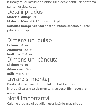
la încălțare, iar rafturile deschise sunt ideale pentru depozitarea
pantofilor de zi cu zi.
Detalii produs
Material dulap:
PAL
Material băncuță:
PAL cu șezut tapițat
Băncuță independentă:
poate fi mutată separat, nu este
prinsă de dulap
Dimensiuni dulap
Lățime:
80 cm
Adâncime:
50 cm
Înălțime:
200 cm
Dimensiuni băncuță
Lățime:
80 cm
Adâncime:
50 cm
Înălțime:
50 cm
Livrare și montaj
Produsul se livrează
demontat
, ambalat corespunzător,
împreună cu
schița de montaj
și
accesoriile necesare
asamblării
.
Notă importantă
Culorile produsului pot diferi ușor față de imaginile de