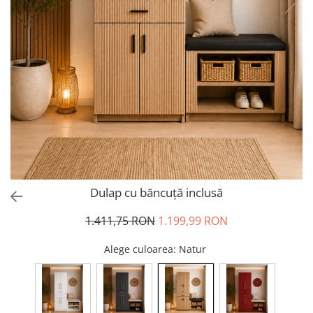
Dulap cu băncuță inclusă
1.411,75 RON
1.199,99 RON
Alege culoarea
: Natur