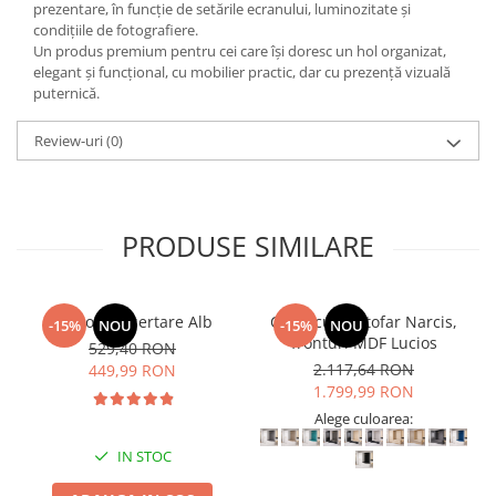
prezentare, în funcție de setările ecranului, luminozitate și
condițiile de fotografiere.
Un produs premium pentru cei care își doresc un hol organizat,
elegant și funcțional, cu mobilier practic, dar cu prezență vizuală
puternică.
Review-uri
(0)
PRODUSE SIMILARE
Comoda 4 sertare Alb
Cuier cu pantofar Narcis,
-15%
NOU
-15%
NOU
fronturi MDF Lucios
529,40 RON
2.117,64 RON
449,99 RON
1.799,99 RON
Alege culoarea:
IN STOC