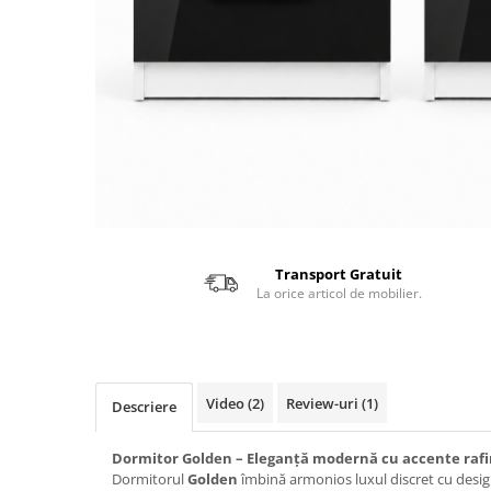
Transport Gratuit
La orice articol de mobilier.
Video
(2)
Review-uri
(1)
Descriere
Dormitor Golden – Eleganță modernă cu accente raf
Dormitorul
Golden
îmbină armonios luxul discret cu desi