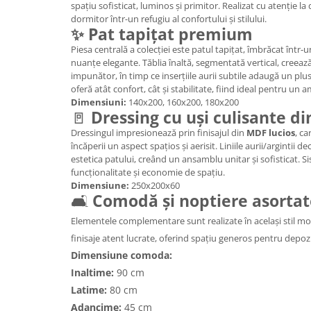
spațiu sofisticat, luminos și primitor. Realizat cu atenție la 
dormitor într-un refugiu al confortului și stilului.
✨ Pat tapițat premium
Piesa centrală a colecției este patul tapițat, îmbrăcat într-un 
nuanțe elegante. Tăblia înaltă, segmentată vertical, creeaz
impunător, în timp ce inserțiile aurii subtile adaugă un pl
oferă atât confort, cât și stabilitate, fiind ideal pentru un 
Dimensiuni:
140x200, 160x200, 180x200
🚪
Dressing cu uși culisante d
Dressingul impresionează prin finisajul din
MDF lucios
, ca
încăperii un aspect spațios și aerisit. Liniile aurii/argintii
estetica patului, creând un ansamblu unitar și sofisticat. S
funcționalitate și economie de spațiu.
Dimensiune:
250x200x60
🛋
Comodă și noptiere asorta
Elementele complementare sunt realizate în același stil mod
finisaje atent lucrate, oferind spațiu generos pentru depozi
Dimensiune comoda:
Inaltime:
90 cm
Latime:
80 cm
Adancime:
45 cm