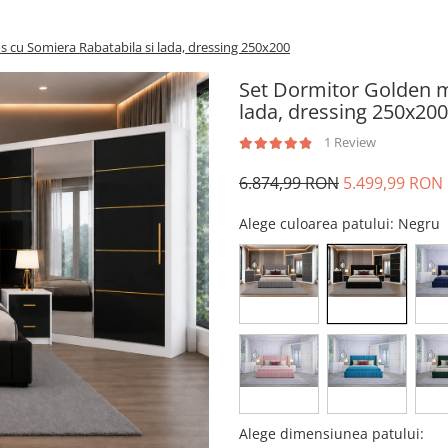
s cu Somiera Rabatabila si lada, dressing 250x200
Set Dormitor Golden m
lada, dressing 250x200
1 Review
6.874,99 RON
5.499,99 RON
Alege culoarea patului
: Negru
Alege dimensiunea patului
: