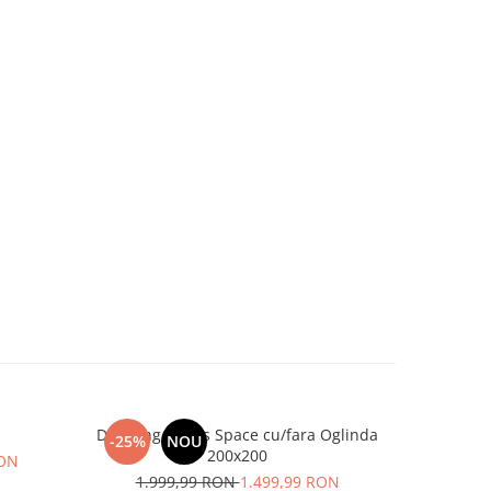
Dressing Venus Space cu/fara Oglinda
Dormi
-25%
NOU
-20%
200x200
RON
3.8
1.999,99 RON
1.499,99 RON