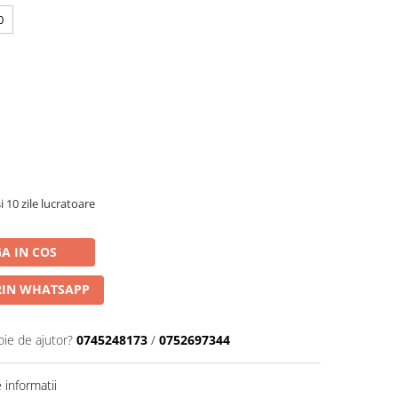
0
i 10 zile lucratoare
A IN COS
IN WHATSAPP
oie de ajutor?
0745248173
/
0752697344
informatii