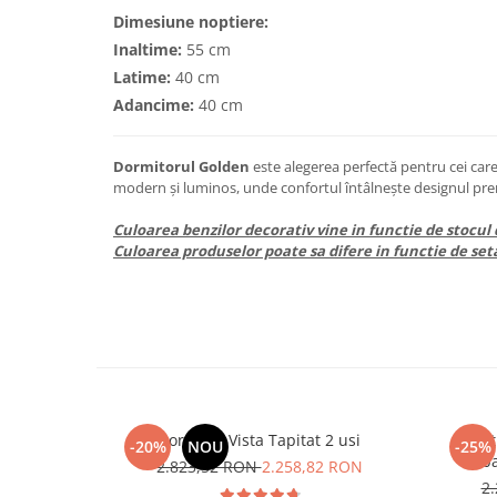
Dimesiune noptiere:
Inaltime:
55 cm
Latime:
40 cm
Adancime:
40 cm
Dormitorul Golden
este alegerea perfectă pentru cei care
modern și luminos, unde confortul întâlnește designul pr
Culoarea benzilor decorativ vine in functie de stocul d
Culoarea produselor poate sa difere in functie de set
Dormitor Vista Tapitat 2 usi
Pat
-20%
NOU
-25%
Raba
2.823,52 RON
2.258,82 RON
2