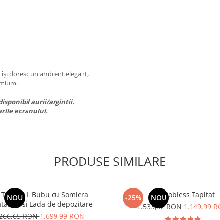
 își doresc un ambient elegant,
emium.
isponibil aurii/argintii.
arile ecranului.
PRODUSE SIMILARE
 Tapitat L Bubu cu Somiera
Pat Nobless Tapitat
NOU
-25%
NOU
tabila si Lada de depozitare
1.533,32 RON
1.149,99 
.266,65 RON
1.699,99 RON