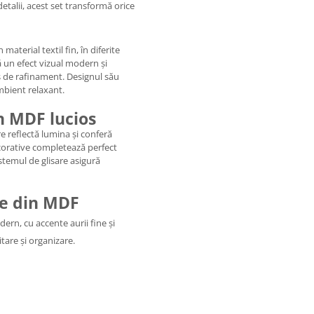
detalii, acest set transformă orice
material textil fin, în diferite
ă un efect vizual modern și
us de rafinament. Designul său
ambient relaxant.
in MDF lucios
re reflectă lumina și conferă
 decorative completează perfect
istemul de glisare asigură
te din MDF
ern, cu accente aurii fine și
tare și organizare.