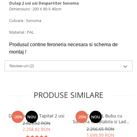
Dulap 2 usi usi Despartitor Sonoma
Dimensiuni : 200 X 80 X 40cm
Culoare : Sonoma
Material : PAL
Produsul contine feroneria necesara si schema de
montaj !
Review-uri
(2)
PRODUSE SIMILARE
Dormitor Vista Tapitat 2 usi
Pat Tapitat L Bubu cu
-20%
NOU
-25%
NOU
Somiera Rabatabila si Lada
2.823,52 RON
de depozitare
2.266,65 RON
2.258,82 RON
1.699,99 RON