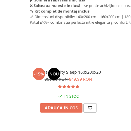
✔️
Somieră rabatabilă inclusă
❌
Salteaua nu este inclusă
– se poate achiziționa separ
🔧
Kit complet de montaj inclus
📏 Dimensiuni disponibile: 140x200 cm | 160x200 cm | 18
Patul
EVA
– combinația perfectă între eleganță și confort. 
Saltea Serenity Sleep 160x200x20
-15%
NOU
999,99 RON
849,99 RON
IN STOC
ADAUGA IN COS