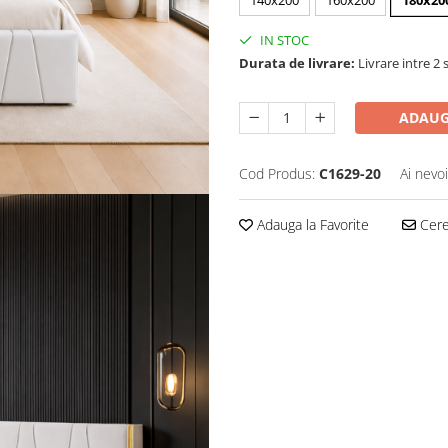
140x200
160x200
180x20
IN STOC
Durata de livrare:
Livrare intre 2 s
ADAUG
Cod Produs:
C1629-20
Ai nevo
Adauga la Favorite
Cere 