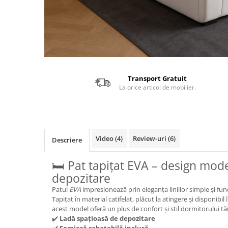
Transport Gratuit
La orice articol de mobilier.
Video
(4)
Review-uri
(6)
Descriere
🛏️ Pat tapițat EVA – design mod
depozitare
Patul
EVA
impresionează prin eleganța liniilor simple și func
Tapițat în material catifelat, plăcut la atingere și disponibi
acest model oferă un plus de confort și stil dormitorului tă
✔️
Ladă spațioasă de depozitare