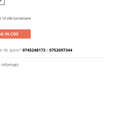
0
i 10 zile lucratoare
A IN COS
ie de ajutor?
0745248173
/
0752697344
informatii