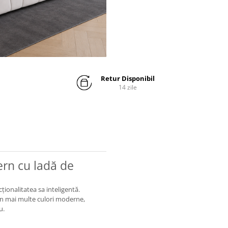
Retur Disponibil
14 zile
ern cu ladă de
ționalitatea sa inteligentă.
l în mai multe culori moderne,
u.