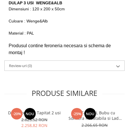
DULAP 3 USI WENGE&ALB
Dimensiuni : 120 x 200 x 50cm
Culoare : Wenge&Alb
Material : PAL
Produsul contine feroneria necesara si schema de
montaj !
Review-uri
(0)
PRODUSE SIMILARE
Dormitor Vista Tapitat 2 usi
Pat Tapitat L Bubu cu
-20%
NOU
-25%
NOU
Somiera Rabatabila si Lada
2.823,52 RON
de depozitare
2.266,65 RON
2.258,82 RON