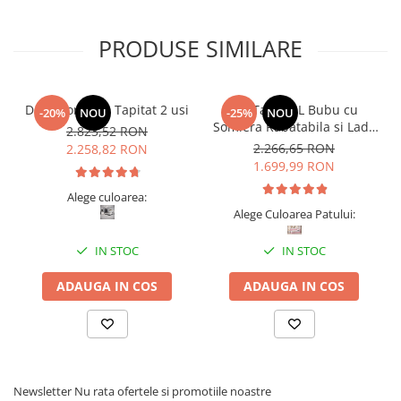
PRODUSE SIMILARE
Dormitor Vista Tapitat 2 usi
Pat Tapitat L Bubu cu
-20%
NOU
-25%
NOU
Somiera Rabatabila si Lada
2.823,52 RON
de depozitare
2.266,65 RON
2.258,82 RON
1.699,99 RON
Alege culoarea:
Alege Culoarea Patului:
IN STOC
IN STOC
ADAUGA IN COS
ADAUGA IN COS
Newsletter
Nu rata ofertele si promotiile noastre