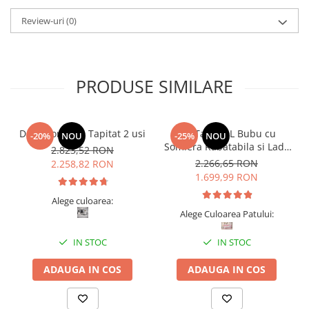
Review-uri
(0)
PRODUSE SIMILARE
Dormitor Vista Tapitat 2 usi
Pat Tapitat L Bubu cu
-20%
NOU
-25%
NOU
Somiera Rabatabila si Lada
2.823,52 RON
de depozitare
2.266,65 RON
2.258,82 RON
1.699,99 RON
Alege culoarea:
Alege Culoarea Patului:
IN STOC
IN STOC
ADAUGA IN COS
ADAUGA IN COS