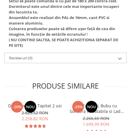
Setul se poate comanda si cu pat de 180 x 200 contra cost.
Dormitorul este unul dintre cele mai importante incaperi
din locuinta ta.
Ansamblul este realizat din PAL de 16mm, cant PVC si
manere aluminiu.
Culoarea produselor poate să difere ușor față de cea din
imagine, în funcție de setările ecranului !
( NU CONTINE SALTEA, SE POATE ACHIZITIONA SEPARAT DE
PE SITE)
Review-uri
(0)
PRODUSE SIMILARE
Dormitor Vista Tapitat 2 usi
Pat Tapitat L Bubu cu
-20%
NOU
-25%
NOU
Somiera Rabatabila si Lada
2.823,52 RON
de depozitare
2.266,65 RON
2.258,82 RON
1.699,99 RON