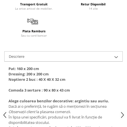
Transport Gratuit
Retur Disponibil
La orice articol de mobilier.
14 zile
Plata Ramburs
Sau cu card bancar
Descriere
Pat: 160 x 200 cm
Dressing: 200 x 200 cm
Noptiere 2 buc : 40 X 40 X 32 cm
Comoda 3 sertare : 90 x 80 x 43 cm
Alege culoarea benzilor decorative: argintiu sau auriu.
Dacă ai o preferință, te rugăm să o menționezi în secțiunea
Observații client
la plasarea comenzii.
În lipsa unei specificări, produsul va fi livrat în funcție de
disponibilitatea stocului.