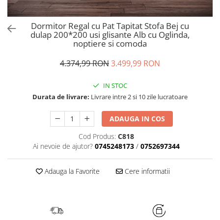
Dormitor Regal cu Pat Tapitat Stofa Bej cu
dulap 200*200 usi glisante Alb cu Oglinda,
noptiere si comoda
4.374,99 RON
3.499,99 RON
IN STOC
Durata de livrare:
Livrare intre 2 si 10 zile lucratoare
ADAUGA IN COS
Cod Produs:
C818
Ai nevoie de ajutor?
0745248173
/
0752697344
Adauga la Favorite
Cere informatii