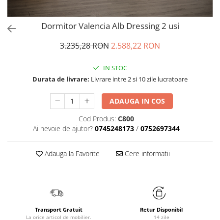
Dormitor Valencia Alb Dressing 2 usi
3.235,28 RON
2.588,22 RON
IN STOC
Durata de livrare:
Livrare intre 2 si 10 zile lucratoare
ADAUGA IN COS
Cod Produs:
C800
Ai nevoie de ajutor?
0745248173
/
0752697344
Adauga la Favorite
Cere informatii
Transport Gratuit
Retur Disponibil
La orice articol de mobilier.
14 zile