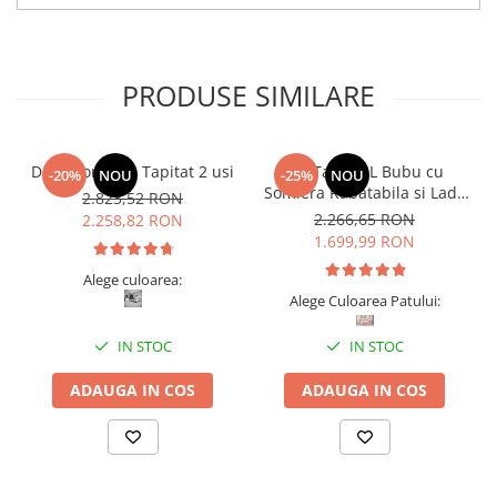
PRODUSE SIMILARE
Dormitor Vista Tapitat 2 usi
Pat Tapitat L Bubu cu
-20%
NOU
-25%
NOU
Somiera Rabatabila si Lada
2.823,52 RON
de depozitare
2.266,65 RON
2.258,82 RON
1.699,99 RON
Alege culoarea:
Alege Culoarea Patului:
IN STOC
IN STOC
ADAUGA IN COS
ADAUGA IN COS