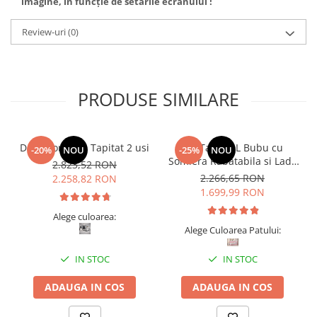
imagine, în funcție de setările ecranului !
Review-uri
(0)
PRODUSE SIMILARE
Dormitor Vista Tapitat 2 usi
Pat Tapitat L Bubu cu
-20%
NOU
-25%
NOU
Somiera Rabatabila si Lada
2.823,52 RON
de depozitare
2.266,65 RON
2.258,82 RON
1.699,99 RON
Alege culoarea:
Alege Culoarea Patului:
IN STOC
IN STOC
ADAUGA IN COS
ADAUGA IN COS