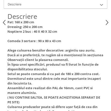
Descriere
Descriere
Pat: 160 x 200 cm
Dressing: 250 x 200 cm
Noptiere 2 buc : 40 X 40 X 32 cm
Comoda 3 sertare : 90 x 80 x 43 cm
Alege culoarea benzilor decorative: argintiu sau auriu.
Dacă ai o preferință, te rugăm să o menționezi în secțiunea
Observații client la plasarea comenzii.
În lipsa unei specificări, produsul va fi livrat în funcție de
disponibilitatea stocului.
Setul se poate comanda si cu pat de 180 x 200 contra cost.
Dormitorul este unul dintre cele mai importante incaperi
din locuinta ta.
Ansamblul este realizat din PAL de 16mm, cant PVC si
manere aluminiu.
( NU CONTINE SALTEA, SE POATE ACHIZITIONA SEPARAT DE
PE SITE)
Culoarea produselor poate să difere ușor față de cea din