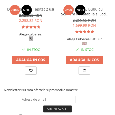
Dormitor Vista Tapitat 2 usi
Pat Tapitat L Bubu cu
-20%
NOU
-25%
NOU
Somiera Rabatabila si Lada
2.823,52 RON
de depozitare
2.266,65 RON
2.258,82 RON
1.699,99 RON
Alege culoarea:
Alege Culoarea Patului:
IN STOC
IN STOC
ADAUGA IN COS
ADAUGA IN COS
Newsletter
Nu rata ofertele si promotiile noastre