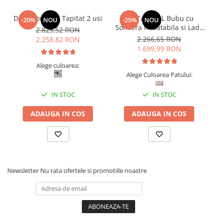
Dormitor Vista Tapitat 2 usi
Pat Tapitat L Bubu cu
-20%
NOU
-25%
NOU
Somiera Rabatabila si Lada
2.823,52 RON
de depozitare
2.266,65 RON
2.258,82 RON
1.699,99 RON
Alege culoarea:
Alege Culoarea Patului:
IN STOC
IN STOC
ADAUGA IN COS
ADAUGA IN COS
Newsletter
Nu rata ofertele si promotiile noastre