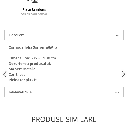
Plata Ramburs
Sau cu card bancar
Descriere
Comoda Jolis Sonoma&Alb
Dimensiune: 60 x 85 x 30 cm
Descrierea produsului:
Maner:
metalic
Cant:
pvc
Picioare:
plastic
Review-uri
(0)
PRODUSE SIMILARE