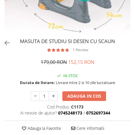
MASUTA DE STUDIU SI DESEN CU SCAUN
1 Review
179,00 RON
152,15 RON
IN STOC
Durata de livrare:
Livrare intre 2 si 10 zile lucratoare
ADAUGA IN COS
Cod Produs:
C1173
Ai nevoie de ajutor?
0745248173
/
0752697344
Adauga la Favorite
Cere informatii