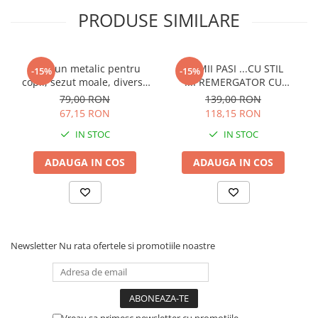
PRODUSE SIMILARE
✔Scaun metalic pentru
PRIMII PASI ...CU STIL
-15%
-15%
copii, sezut moale, diverse
...PREMERGATOR CU
culori , 26x26 cm
SUNETE
79,00 RON
139,00 RON
67,15 RON
118,15 RON
IN STOC
IN STOC
ADAUGA IN COS
ADAUGA IN COS
Newsletter
Nu rata ofertele si promotiile noastre