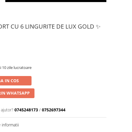
RT CU 6 LINGURITE DE LUX GOLD ✨
i 10 zile lucratoare
A IN COS
IN WHATSAPP
 ajutor?
0745248173
/
0752697344
informatii