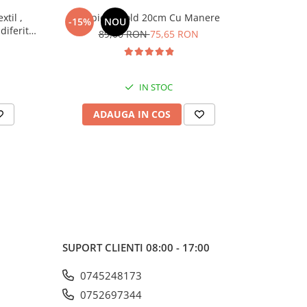
xtil ,
Frapiera Gold 20cm Cu Manere
BOL 
-15%
NOU
-15%
diferite
89,00 RON
75,65 RON
5
IN STOC
ADAUGA IN COS
AD
SUPORT CLIENTI
08:00 - 17:00
0745248173
0752697344