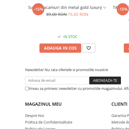
Suport tacamuri din metal gold luxury ✨
TAVA LU
-15%
-15%
89,00 RON
75,65 RON
IN STOC
ADAUGA IN COS
Newsletter
Nu rata ofertele si promotiile noastre
Vreau sa primesc newsletter cu promotiile magazinului. Af
MAGAZINUL MEU
CLIENTI
Despre Noi
Garantia 
Politica de Confidentialitate
Metode de
Politica de Livrare
Politica d