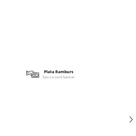
Plata Ramburs
Sau cu card bancar