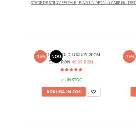
STROP DE STIL CASEI TALE , FIIND UN DETALIU CARE NU TRE
BOL 3 D GOLD LUXURY 20CM
BO
-15%
NOU
-15%
58,81 RON
49,99 RON
IN STOC
ADAUGA IN COS