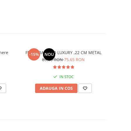
nere
FRAPIERA GOLD LUXURY ,22 CM METAL
-15%
NOU
89,00 RON
75,65 RON
IN STOC
ADAUGA IN COS