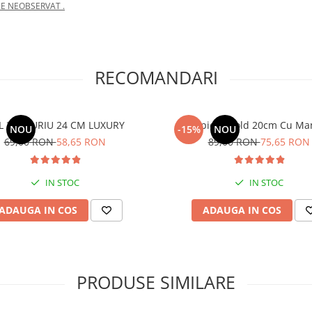
CE NEOBSERVAT .
RECOMANDARI
L 3 D AURIU 24 CM LUXURY
Frapiera Gold 20cm Cu Ma
NOU
-15%
NOU
69,00 RON
58,65 RON
89,00 RON
75,65 RON
IN STOC
IN STOC
ADAUGA IN COS
ADAUGA IN COS
PRODUSE SIMILARE