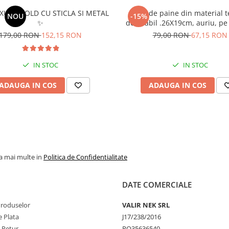
XURY GOLD CU STICLA SI METAL
Cos de paine din material te
NOU
-15%
✨
detasabil .26X19cm, auriu, pe 
modele
179,00 RON
152,15 RON
79,00 RON
67,15 RON
IN STOC
IN STOC
ADAUGA IN COS
ADAUGA IN COS
la mai multe in
Politica de Confidentialitate
DATE COMERCIALE
Produselor
VALIR NEK SRL
 Plata
J17/238/2016
e Retur
RO35636540