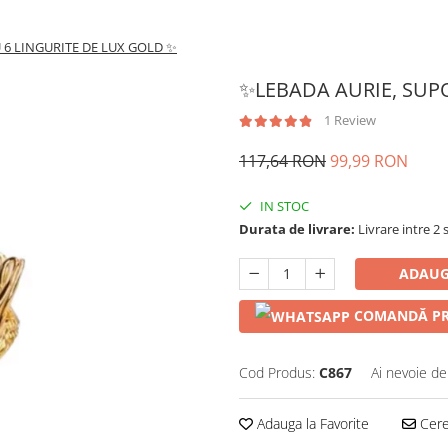
 6 LINGURITE DE LUX GOLD ✨
✨LEBADA AURIE, SUPO
1 Review
117,64 RON
99,99 RON
IN STOC
Durata de livrare:
Livrare intre 2 s
ADAUG
COMANDĂ PR
Cod Produs:
C867
Ai nevoie de
Adauga la Favorite
Cere 