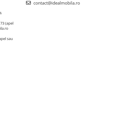
contact@idealmobila.ro
%
173 (apel
la.ro
(apel sau